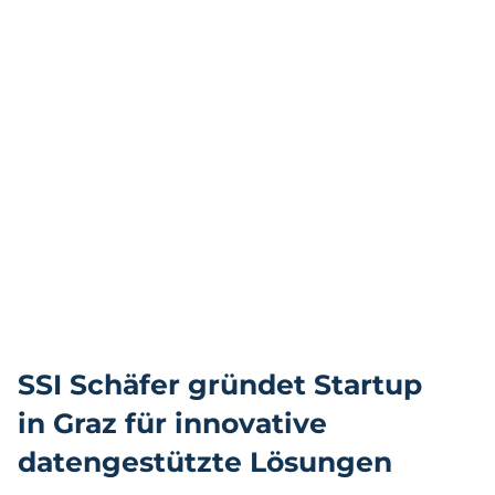
AUS
GRAZ:
KOSTENLOSE
REPARATUREN
FÜR
ELEKTRONISCHE
GERÄTE
IN
DER
EU
SSI Schäfer gründet Startup
in Graz für innovative
datengestützte Lösungen