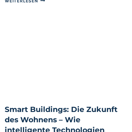
WEITERLESEN
WEINBAU
IN
DER
SÜDSTEIERMARK:
WIE
VERÄNDERN
TECHNOLOGIEN
DIE
WEINPRODUKTION?
Smart Buildings: Die Zukunft
des Wohnens – Wie
intelligente Technologien