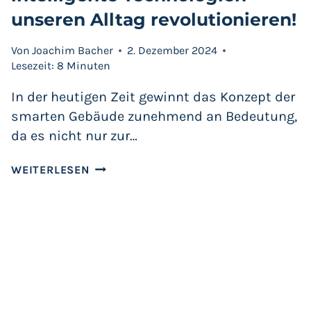
unseren Alltag revolutionieren!
Von
Joachim Bacher
2. Dezember 2024
Lesezeit:
8
Minuten
In der heutigen Zeit gewinnt das Konzept der
smarten Gebäude zunehmend an Bedeutung,
da es nicht nur zur…
SMART
WEITERLESEN
BUILDINGS:
DIE
ZUKUNFT
DES
WOHNENS
–
WIE
INTELLIGENTE
TECHNOLOGIEN