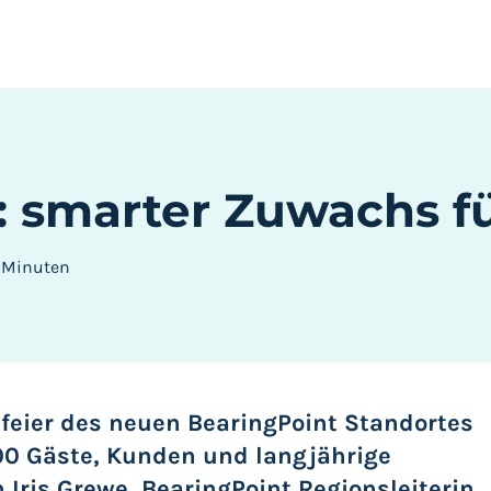
: smarter Zuwachs fü
2
Minuten
feier des neuen BearingPoint Standortes
100 Gäste, Kunden und langjährige
Iris Grewe, BearingPoint Regionsleiterin