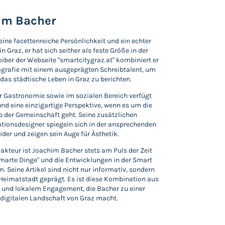
im Bacher
eine facettenreiche Persönlichkeit und ein echter
n Graz, er hat sich seither als feste Größe in der
eiber der Webseite "smartcitygraz.at" kombiniert er
ografie mit einem ausgeprägten Schreibtalent, um
das städtische Leben in Graz zu berichten.
er Gastronomie sowie im sozialen Bereich verfügt
und eine einzigartige Perspektive, wenn es um die
 der Gemeinschaft geht. Seine zusätzlichen
tionsdesigner spiegeln sich in der ansprechenden
der und zeigen sein Auge für Ästhetik.
akteur ist Joachim Bacher stets am Puls der Zeit
"Smarte Dinge" und die Entwicklungen in der Smart
. Seine Artikel sind nicht nur informativ, sondern
e Heimatstadt geprägt. Es ist diese Kombination aus
 und lokalem Engagement, die Bacher zu einer
digitalen Landschaft von Graz macht.