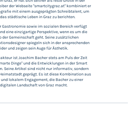
n Graz, er hat sich seither als feste Größe in der
eiber der Webseite "smartcitygraz.at" kombiniert er
ografie mit einem ausgeprägten Schreibtalent, um
das städtische Leben in Graz zu berichten.
er Gastronomie sowie im sozialen Bereich verfügt
und eine einzigartige Perspektive, wenn es um die
 der Gemeinschaft geht. Seine zusätzlichen
tionsdesigner spiegeln sich in der ansprechenden
der und zeigen sein Auge für Ästhetik.
akteur ist Joachim Bacher stets am Puls der Zeit
"Smarte Dinge" und die Entwicklungen in der Smart
. Seine Artikel sind nicht nur informativ, sondern
e Heimatstadt geprägt. Es ist diese Kombination aus
 und lokalem Engagement, die Bacher zu einer
digitalen Landschaft von Graz macht.