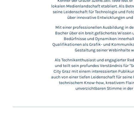
Kenner der Grazer Szene.Seit 1999 lebt er i
lokalen Medienlandschaft etabliert. Als Betr
seine Leidenschaft für Technologie und Fot
über innovative Entwicklungen und 
Mit einer professionellen Ausbildung in d
Bacher über ein breit gefächertes Wissen 
Bedürfnisse und Dynamiken innerhalb
Qualifikationen als Grafik- und Kommunika
Gestaltung seiner Webinhalte wi
Als Technikenthusiast und engagierter Red
und teilt sein profundes Verständnis für 
City Graz mit einem interessierten Publikum
auch von einer tiefen Leidenschaft für sein
technischem Know-how, kreativem Flair
unverzichtbaren Stimme in der 