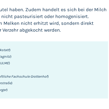
tel haben. Zudem handelt es sich bei der Milch
icht pasteurisiert oder homogenisiert.
Melken nicht erhitzt wird, sondern direkt
or Verzehr abgekocht werden.
kstatt
)
Ragnitz
)
BULME
)
)
aftliche Fachschule Grottenhof
)
rstraße
)
rger
)