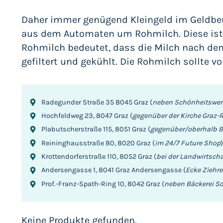
Daher immer genügend Kleingeld im Geldbeu
aus dem Automaten um Rohmilch. Diese ist n
Rohmilch bedeutet, dass die Milch nach dem 
gefiltert und gekühlt. Die Rohmilch sollte v
Radegunder Straße 35 8045 Graz (
neben Schönheitswer
Hochfeldweg 23, 8047 Graz (
gegenüber der Kirche Graz-
Plabutscherstraße 115, 8051 Graz (
gegenüber/oberhalb 
Reininghausstraße 80, 8020 Graz (
im 24/7 Future Shop
Krottendorferstraße 110, 8052 Graz (
bei der Landwirtsch
Andersengasse 1, 8041 Graz Andersengasse (
Ecke Ziehre
Prof.-Franz-Spath-Ring 10, 8042 Graz (
neben Bäckerei So
Keine Produkte gefunden.