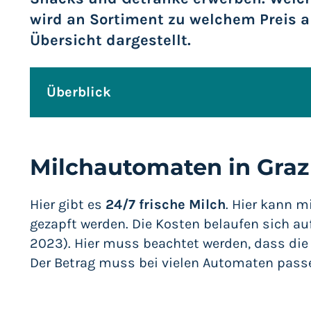
wird an Sortiment zu welchem Preis a
Übersicht dargestellt.
Überblick
Milchautomaten in Graz
Lebensmittelautomat Steirabox Moshamm
Pizzaautomat – Bistrobox
Milchautomaten in Graz
Tortenautomaten „Handlsautomat"
Fleischautomaten Mooshammer
Hier gibt es
24/7 frische Milch
. Hier kann m
Bauernhof Automaten – Hofveitl
gezapft werden. Die Kosten belaufen sich auf
2023). Hier muss beachtet werden, dass di
Der Betrag muss bei vielen Automaten pass