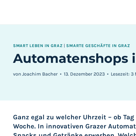
Zum
Inhalt
springen
SMART LEBEN IN GRAZ
|
SMARTE GESCHÄFTE IN GRAZ
Automatenshops in
von
Joachim Bacher
13. Dezember 2023
Lesezeit:
3
Ganz egal zu welcher Uhrzeit – ob Tag
Woche. In innovativen Grazer Autom
Snacks und Getränke erwerben. Welch